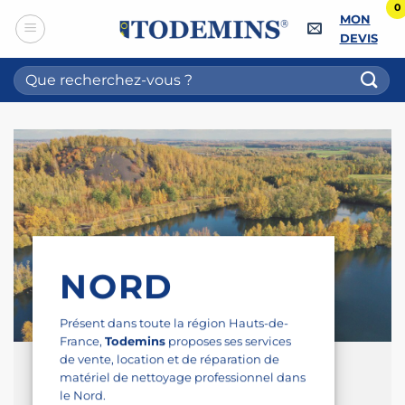
0
Passer
MON
au
DEVIS
contenu
Recherche
pour :
NORD
Présent dans toute la région Hauts-de-
France,
Todemins
proposes ses services
de vente, location et de réparation de
matériel de nettoyage professionnel dans
le Nord.