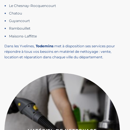
Le Chesnay-Rocquencourt
Chatou
Guyancourt
Rambouillet
Maisons-Laffitte
Dans les Yvelines,
Todemins
met à disposition ses services pour
répondre à tous vos besoins en matériel de nettoyage : vente,
location et réparation dans chaque ville du département.