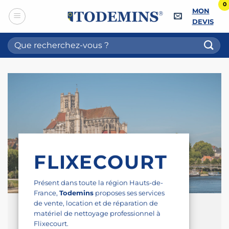
0
Passer
MON
au
DEVIS
contenu
Recherche
pour :
FLIXECOURT
Présent dans toute la région Hauts-de-
France,
Todemins
proposes ses services
de vente, location et de réparation de
matériel de nettoyage professionnel à
Flixecourt.